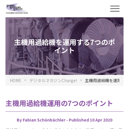
主機用過給機を運用する7つのポ
イント
HOME
デジタルマガジンCharge!
主機用過給機を運用する
過給機とは
A200-L
主機用過給機運用の7つのポイント
A100-L
MXP
By Fabian Schönbächler - Published 10 Apr 2020
A100-M
Power2