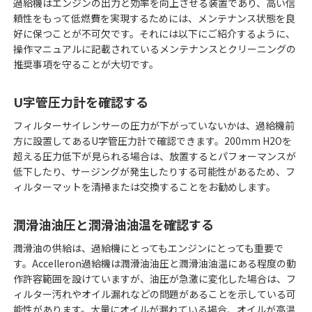
過給機はエンジンの出力と効率を向上させる装置であり、高い信
AT14
頼性をもって低燃費を実現するためには、メンテナンス状態を良
好に保つことが不可欠です。それには以下にご紹介するように、
A100-H
操作マニュアルに記載されているメンテナンスとクリーニングの
TPX
推奨事項を守ることが大切です。
従来機種
U字管圧力計を確認する
フィルターサイレンサーの圧力が下がっていないかは、過給機前
方に設置してあるU字管圧力計で確認できます。200mm H2Oを
超える圧力低下が見られる場合は、放置するとパフォーマンスが
低下したり、サージングが発生したりする可能性があるため、フ
ィルターマットを清掃または交換することをお勧めします。
潤滑油油圧と潤滑油油温を確認する
潤滑油の供給は、過給機にとってもエンジンにとっても重要で
TSUアフターサービスの特長
す。Accelleron過給機は潤滑油油圧と潤滑油油温にある程度の動
過給機メンテナンスの基礎知識
作許容範囲を設けていますが、油圧が急激に変化した場合は、フ
メンテナンス契約
ィルター汚れやオイル漏れなどの問題があることを示している可
能性があります。大量にオイルが漏れている場合、オイルが高温
過給機・メンテナンスのQ&A