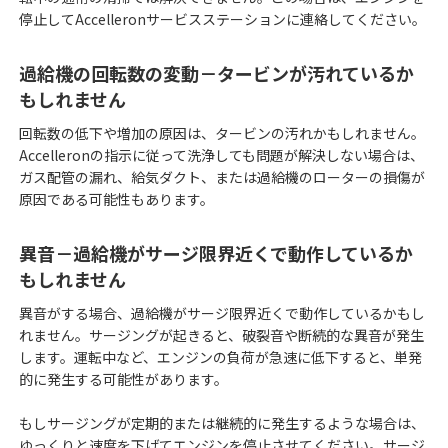
停止してAccelleronサービスステーションに連絡してください。
製品・アフターサービス・スペアパーツについて
過給機の回転数の変動－タービンが汚れているか
デジタルソリューションに
もしれません
ついて
回転数の低下や増加の原因は、タービンの汚れかもしれません。
その他会社に対して
Accelleronの指示に従って洗浄しても問題が解決しない場合は、
ガス配管の漏れ、給気ダクト、または過給機のローターの損傷が
原因である可能性もあります。
異音－過給機がサージ限界近くで動作しているか
もしれません
異音がする場合、過給機がサージ限界近くで動作しているかもし
れません。サージングが起きると、破裂音や断続的な異音が発生
します。運転中など、エンジンの負荷が急速に低下すると、単発
的に発生する可能性があります。
もしサージングが定期的または継続的に発生するような場合は、
ゆっくりと速度を下げてエンジンを停止させてください。サージ