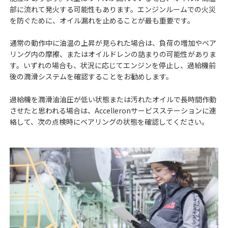
部に流れて発火する可能性もあります。エンジンルームでの火災
デジタルソリューションについて
を防ぐために、オイル漏れを止めることが最も重要です。
通常の動作中に油温の上昇が見られた場合は、負荷の増加やベア
リング内の摩擦、またはオイルドレンの詰まりの可能性がありま
す。いずれの場合も、状況に応じてエンジンを停止し、過給機前
後の潤滑システムを確認することをお勧めします。
お客様の声
過給機を潤滑油油圧が低い状態または汚れたオイルで長時間作動
させたと思われる場合は、Accelleronサービスステーションに連
絡して、次の点検時にベアリングの状態を確認してください。
企業理念・代表挨拶
会社概要・沿革
事業所所在地